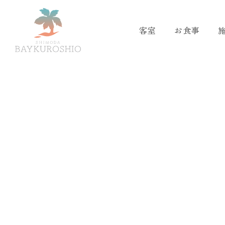
客室
お食事