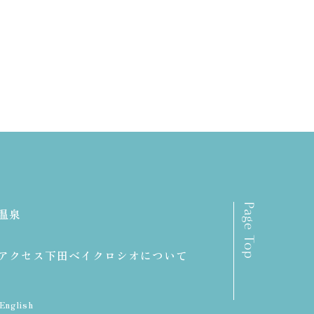
Page Top
温泉
アクセス
下田ベイクロシオに
ついて
English